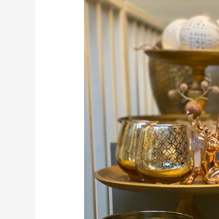
Trade
Fair
Aalsmeer
2021