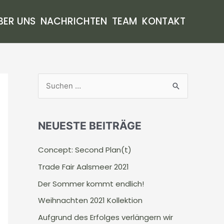
BER UNS
NACHRICHTEN
TEAM
KONTAKT
S
u
c
NEUESTE BEITRÄGE
h
e
Concept: Second Plan(t)
n
Trade Fair Aalsmeer 2021
n
Der Sommer kommt endlich!
a
Weihnachten 2021 Kollektion
c
Aufgrund des Erfolges verlängern wir
h