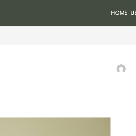
HOME
Ü