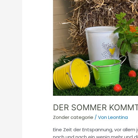
endlich!
DER SOMMER KOMMT
Zonder categorie
/ Von
Leontina
Eine Zeit der Entspannung, vor allem 
nach und nach ein wenig mehr und di