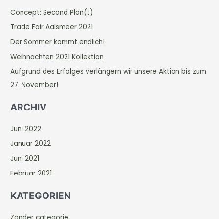
h
Concept: Second Plan(t)
e
Trade Fair Aalsmeer 2021
n
Der Sommer kommt endlich!
n
Weihnachten 2021 Kollektion
a
c
Aufgrund des Erfolges verlängern wir unsere Aktion bis zum
h
27. November!
:
ARCHIV
Juni 2022
Januar 2022
Juni 2021
Februar 2021
KATEGORIEN
Zonder categorie